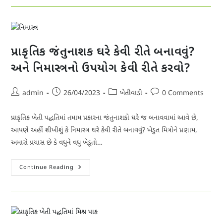
રીત
અને
ઉપયોગની
પદ્ધતિ
જાણો.
પ્રાકૃતિક જંતુનાશક ઘરે કેવી રીતે બનાવવું?
અને નિમાસ્ત્રનો ઉપયોગ કેવી રીતે કરવો?
Post
Post
Post
Post
admin
26/04/2023
ખેતીવાડી
0 Comments
author:
published:
category:
comments:
પ્રાકૃતિક ખેતી પદ્ધતિમાં તમામ પ્રકારના જંતુનાશકો ઘરે જ બનાવવામાં આવે છે,
આપણે અહીં શીખીશું કે નિમાસ્ત્ર ઘરે કેવી રીતે બનાવવું? ખેડુત મિત્રોને પ્રણામ,
અમારો પ્રયાસ છે કે વધુને વધુ ખેડૂતો…
પ્રાકૃતિક
Continue Reading
જંતુનાશક
ઘરે
કેવી
રીતે
બનાવવું?
અને
નિમાસ્ત્રનો