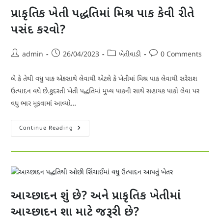
ઉપયોગ
કેવી
પ્રાકૃતિક ખેતી પદ્ધતિમાં મિશ્ર પાક કેવી રીતે
રીતે
કરવો?
પસંદ કરવો?
Post
Post
Post
Post
admin
26/04/2023
ખેતીવાડી
0 Comments
author:
published:
category:
comments:
બે કે તેથી વધુ પાક એકસાથે લેવાથી એટલે કે ખેતીમાં મિશ્ર પાક લેવાથી સરેરાશ
ઉત્પાદન વધે છે.કુદરતી ખેતી પદ્ધતિમાં મુખ્ય પાકની સાથે સહાયક પાકો લેવા પર
વધુ ભાર મૂકવામાં આવ્યો…
પ્રાકૃતિક
Continue Reading
ખેતી
પદ્ધતિમાં
મિશ્ર
પાક
કેવી
રીતે
પસંદ
કરવો?
આચ્છાદન શું છે? અને પ્રાકૃતિક ખેતીમાં
આચ્છાદન શા માટે જરૂરી છે?