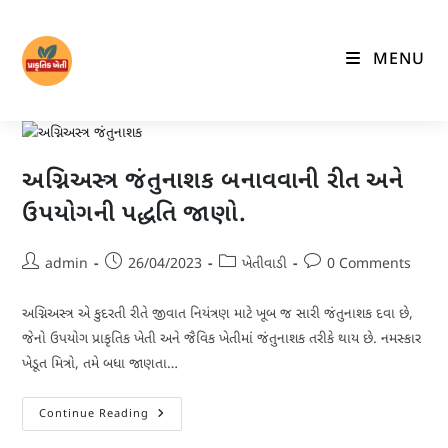
Skip
to
MENU
content
અગ્નિઅસ્ત્ર જંતુનાશક બનાવવાની રીત અને
ઉપયોગની પદ્ધતિ જાણો.
Post
Post
Post
Post
admin
26/04/2023
ખેતીવાડી
0 Comments
author:
published:
category:
comments:
અગ્નિઅસ્ત્ર એ કુદરતી રીતે જીવાત નિયંત્રણ માટે ખૂબ જ સારી જંતુનાશક દવા છે,
જેનો ઉપયોગ પ્રાકૃતિક ખેતી અને જૈવિક ખેતીમાં જંતુનાશક તરીકે થાય છે. નમસ્કાર
ખેડૂત મિત્રો, તમે બધા જાણતા…
અગ્નિઅસ્ત્ર
Continue Reading
જંતુનાશક
બનાવવાની