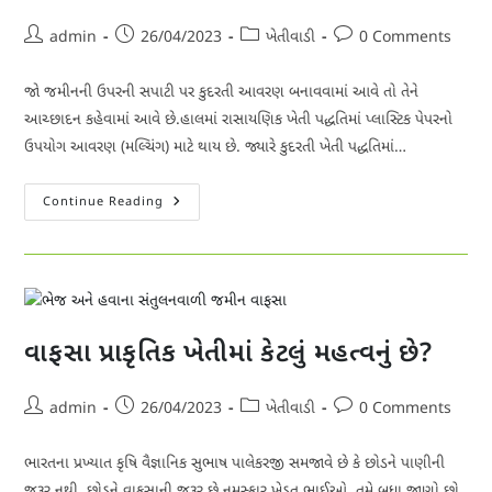
Post
Post
Post
Post
admin
26/04/2023
ખેતીવાડી
0 Comments
author:
published:
category:
comments:
જો જમીનની ઉપરની સપાટી પર કુદરતી આવરણ બનાવવામાં આવે તો તેને
આચ્છાદન કહેવામાં આવે છે.હાલમાં રાસાયણિક ખેતી પદ્ધતિમાં પ્લાસ્ટિક પેપરનો
ઉપયોગ આવરણ (મલ્ચિંગ) માટે થાય છે. જ્યારે કુદરતી ખેતી પદ્ધતિમાં…
આચ્છાદન
Continue Reading
શું
છે?
અને
પ્રાકૃતિક
ખેતીમાં
આચ્છાદન
શા
માટે
જરૂરી
વાફસા પ્રાકૃતિક ખેતીમાં કેટલું મહત્વનું છે?
છે?
Post
Post
Post
Post
admin
26/04/2023
ખેતીવાડી
0 Comments
author:
published:
category:
comments:
ભારતના પ્રખ્યાત કૃષિ વૈજ્ઞાનિક સુભાષ પાલેકરજી સમજાવે છે કે છોડને પાણીની
જરૂર નથી, છોડને વાફસાની જરૂર છે.નમસ્કાર ખેડૂત ભાઈઓ, તમે બધા જાણો છો