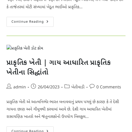
કે તાજેતરમાં મોટી સંખ્યામાં ખેડૂત ભાઈઓ પ્રાકૃતિક…
વાફસા
Continue Reading
પ્રાકૃતિક
ખેતીમાં
કેટલું
મહત્વનું
છે?
પ્રાકૃતિક ખેતી | ગાય આધારિત પ્રાકૃતિક
ખેતીના સિદ્ધાંતો
Post
Post
Post
Post
admin
26/04/2023
ખેતીવાડી
0 Comments
author:
published:
category:
comments:
પ્રાકૃતિક ખેતી એ આત્મનિર્ભર ભારત બનાવવાનું પ્રથમ પગલું છે કારણ કે તે દેશી
ગાયના છાણ અને ગૌમૂત્રથી કરવામાં આવે છે. દેશી ગાય આધારિત ખેતીમાં
રાસાયણિક ખાતરો અને જંતુનાશકોનો ઉપયોગ બિલકુલ…
પ્રાકૃતિક
Continue Reading