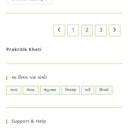
ખેતી
|
ગાય
આધારિત
પ્રાકૃતિક
ખેતીના
સિદ્ધાંતો
1
2
3
Go to the previous page
Go to t
Prakritik Kheti
આ વિષય પણ વાંચો!
ખાતર
ખેડાણ
જંતુનાશક
બિયારણ
માટી
સિંચાઈ
Support & Help