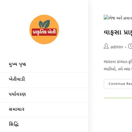
Skip
to
content
વાફસા પ્રાક
Post
P
admin
author:
p
ભારતના પ્રખ્યાત ક
મુખ્ય પૃષ્ઠ
ભાઈઓ, તમે બધા જા
ખેતીવાડી
Continue Re
પર્યાવરણ
સમાચાર
સિદ્ધિ