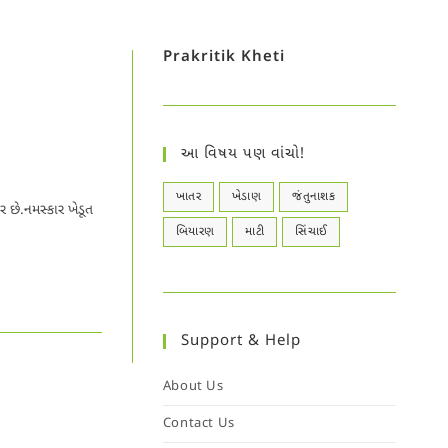
Prakritik Kheti
આ વિષય પણ વાંચો!
ખાતર
ખેડાણ
જંતુનાશક
ર છે.નમસ્કાર ખેડૂત
બિયારણ
માટી
સિંચાઈ
Support & Help
About Us
Contact Us