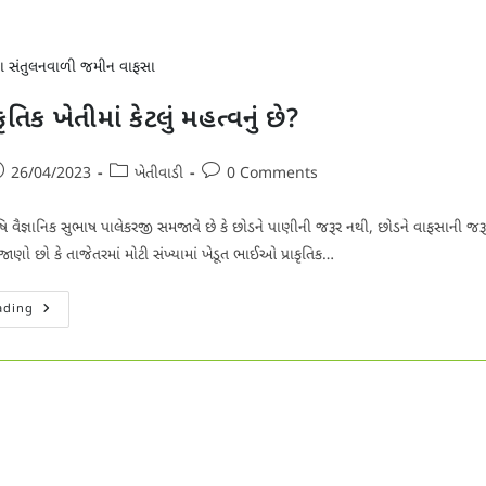
ૃતિક ખેતીમાં કેટલું મહત્વનું છે?
ost
Post
Post
26/04/2023
ખેતીવાડી
0 Comments
ublished:
category:
comments:
ૃષિ વૈજ્ઞાનિક સુભાષ પાલેકરજી સમજાવે છે કે છોડને પાણીની જરૂર નથી, છોડને વાફસાની જરૂ
ણો છો કે તાજેતરમાં મોટી સંખ્યામાં ખેડૂત ભાઈઓ પ્રાકૃતિક…
વાફસા
ading
પ્રાકૃતિક
ખેતીમાં
કેટલું
મહત્વનું
છે?