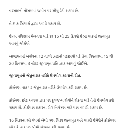
વરસાદની મોસમમાં જમીન પર સીધું રેડી શકાય છે.
તે ટપક સિંચાઈ દ્વારા આપી શકાય છે.
ઉત્તમ પરિણામ મેળવવા માટે દર 15 થી 25 દિવસે ઉભા પાકમાં જીવામૃત
આપવું જોઈએ.
બાગાયતમાં બપોરના 12 વાગ્યે ઝાડનો પડછાયો પડે તેવા વિસ્તારમાં 15 થી
20 દિવસમાં 3 લીટર જીવામૃત પ્રતિ ઝાડ આપવું જોઈએ.
જીવામૃતનો જંતુનાશક તરીકે ઉપયોગ કરવાની રીત.
કોઈપણ પાક પર જંતુનાશક તરીકે ઉપયોગ કરી શકાય છે.
કોઈપણ છોડ અથવા ઝાડ પર ફૂગજન્ય રોગોને રોકવા માટે તેનો ઉપયોગ કરી
શકાય છે. કોઈપણ પ્રકારના રોગ નિયંત્રણ માટે પણ વાપરી શકાય છે.
16 લિટરના સ્પ્રે પંપમાં બેથી ત્રણ લિટર જીવામૃત અને પાણી ઉમેરીને કોઈપણ
છોડ કે ઝાડ પર સીધો છંટકાવ કરી શકાય છે.