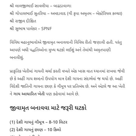
શ્રી લાલજીભાઈ સાવલીયા – બાઢડાવાળા
શ્રી ગોપાલભાઈ સુતરિયા – અમદાવાદ (ગૌ કૃપા અમૃતમ – બેક્ટેરિયલ કલ્ચર)
શ્રી રાજીવ દીક્ષિત
શ્રી સુભાષ પાલેકર – SPNF
વિવિધ મહાનુભાવોએ જીવામૃત બનાવવાની વિવિધ રીતો જણાવી હતી. પરંતુ
આપણે બધી પદ્ધતિઓના મુખ્ય ઘટકો લઈશું અને તેમાંથી અમૃતપાણી
બનાવીશું.
પ્રાકૃતિક ખેતીમાં ગાયની ચર્ચા કરતી વખતે એક ખાસ વાત ધ્યાનમાં રાખવા જેવી
છે કે અહીં ગાય શબ્દનો ઉપયોગ માત્ર દેશી ગાયના સંદર્ભમાં જ થયો છે. અહીં
વિદેશી જાતિની ગાયના છાણ કે ગૌમૂત્ર પર પ્રતિબંધ છે. અને એટલે જ આ ખેતી
ને
ગાય આધારિત ખેતી
પણ કહેવામાં આવે છે.
જીવામૃત બનાવવા માટે જરૂરી ઘટકો
(1) દેશી ગાયનું ગૌમૂત્ર – 8-10 લિટર
(2) દેશી ગાયનું છાણ – 10 કિલો