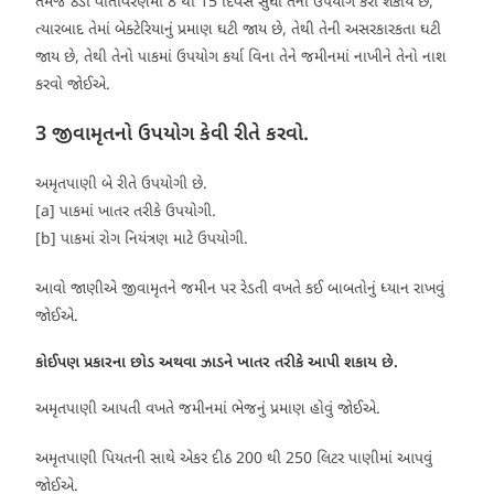
તેમજ ઠંડા વાતાવરણમાં 8 થી 15 દિવસ સુધી તેનો ઉપયોગ કરી શકાય છે,
ત્યારબાદ તેમાં બેક્ટેરિયાનું પ્રમાણ ઘટી જાય છે, તેથી તેની અસરકારકતા ઘટી
જાય છે, તેથી તેનો પાકમાં ઉપયોગ કર્યા વિના તેને જમીનમાં નાખીને તેનો નાશ
કરવો જોઈએ.
3 જીવામૃતનો ઉપયોગ કેવી રીતે કરવો.
અમૃતપાણી બે રીતે ઉપયોગી છે.
[a] પાકમાં ખાતર તરીકે ઉપયોગી.
[b] પાકમાં રોગ નિયંત્રણ માટે ઉપયોગી.
આવો જાણીએ જીવામૃતને જમીન પર રેડતી વખતે કઈ બાબતોનું ધ્યાન રાખવું
જોઈએ.
કોઈપણ પ્રકારના છોડ અથવા ઝાડને ખાતર તરીકે આપી શકાય છે.
અમૃતપાણી આપતી વખતે જમીનમાં ભેજનું પ્રમાણ હોવું જોઈએ.
અમૃતપાણી પિયતની સાથે એકર દીઠ 200 થી 250 લિટર પાણીમાં આપવું
જોઈએ.