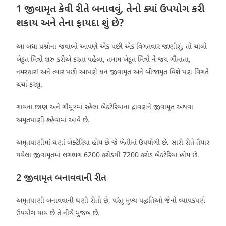
1 જીવામૃત કેવી રીતે બનાવવું, તેનો ક્યાં ઉપયોગ કરી
શકાય અને તેના ફાયદા શું છે?
આ બધા પ્રશ્નોના જવાબો આપણે એક પછી એક વિગતવાર જાણીશું, તો ચાલો
ખેડુત મિત્રો શરુ કરીએ કરતા પહેલા, તમામ ખેડૂત મિત્રો ને જય ગૌમાતા,
નમસ્કાર! અને ત્યાર પછી આપણે ઘન જીવામૃત અને બીજામૃત વિશે પણ વિગતે
ચર્ચા કરશુ.
ગાયના છાણ અને ગૌમૂત્રમાં રહેલા બેક્ટેરિયાના દ્રાવણને જીવામૃત અથવા
અમૃતપાણી કહેવામાં આવે છે.
અમૃતપાણીમાં ઘણાં બેક્ટેરિયા હોય છે જે ખેતીમાં ઉપયોગી છે. સારી રીતે તૈયાર
થયેલા જીવામૃતમાં લગભગ 6200 કરોડથી 7200 કરોડ બેક્ટેરિયા હોય છે.
2 જીવામૃત બનાવવાની રીત
અમૃતપાણી બનાવવાની ઘણી રીતો છે, પરંતુ મુખ્ય પદ્ધતિઓ જેનો વ્યાપકપણે
ઉપયોગ થાય છે તે નીચે મુજબ છે.