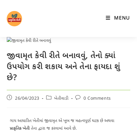
MENU
જીવામૃત કેવી રીતે બનાવવું, તેનો ક્યાં
ઉપયોગ કરી શકાય અને તેના ફાયદા શું
છે?
26/04/2023
ખેતીવાડી
0 Comments
ગાય આધારિત ખેતીમાં જીવામૃત એ ખૂબ જ મહત્વપૂર્ણ ઘટક છે અથવા
પ્રાકૃતિક ખેતી
તેના દ્વારા જ કરવામાં આવે છે.