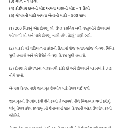
(3) ગોળ – 1 કિલો
(4) કોઈપણ દાળનો લોટ અથવા ચણાનો લોટ – 1 કિલો
(5) જંગલની માટી અથવા ખેતરની માટી – 500 ગ્રામ
(1) 200 લિટરનું એક ટીપણું લો, ઉપર દર્શાવેલ બધી વસ્તુઓને ટીપણામાં
ઓગાળી લો અને પછી ટીપણું ખાલી હોય તેટલું પાણી ભરો.
(2) લાકડી વડે ઘડિયાળના કાંટાની દિશામાં રોજ સવાર-સાંજ બે-ત્રણ મિનિટ
સુધી હલાવો અને એવીરીતે બે-ત્રણ દિવસ સુધી હલાવો.
(3) ટીપણાને કોથળાના બારદાનથી ઢાંકી દો અને ટીપણાને મકાનમાં કે ઝાડ
નીચે રાખો.
બે-ત્રણ દિવસ પછી જીવામૃત ઉપયોગ માટે તૈયાર થઈ જશે.
જીવામૃતનો ઉપયોગ કેવી રીતે કરવો તે આપણે નીચે વિગતવાર ચર્ચા કરીશું,
પરંતુ તૈયાર કરેલ જીવામૃતનો ઉનાળામાં સાત દિવસની અંદર ઉપયોગ કરવો
જોઈએ.