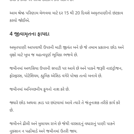
આમ શ્રેષ્ઠ પરિણામ મેળવવા માટે દર 15 થી 20 દિવસે અમૃતપાણીનો છંટકાવ
કરવો જોઈએ.
4 જીવામૃતના ફાયદા
અમૃતપાણી આપવાથી ઉપરની માટી જીવંત બને છે જે તમામ પ્રકારના છોડ અને
વૃક્ષો માટે ખૂબ જ મહત્વપૂર્ણ ભૂમિકા ભજવે છે.
જમીનમાં અળસિયા ઉપરની સપાટી પર આવે છે અને પાકને જરૂરી નાઇટ્રોજન,
ફોસ્ફરસ, પોટેશિયમ, હ્યુમિક એસિડ વગેરે પોષક તત્વો બનાવે છે.
જમીનમાં અનિચ્છનીય ફૂગનો નાશ કરે છે.
જ્યારે છોડ અથવા ઝાડ પર છાંટવામાં આવે ત્યારે તે જંતુનાશક તરીકે કાર્ય કરે
છે.
જમીનને ઢીલી અને મુલાયમ રાખે છે જેથી વરસાદનું વધારાનું પાણી પાકને
નુકસાન ન પહોંચાડે અને જમીનમાં ઉતરી જાય.