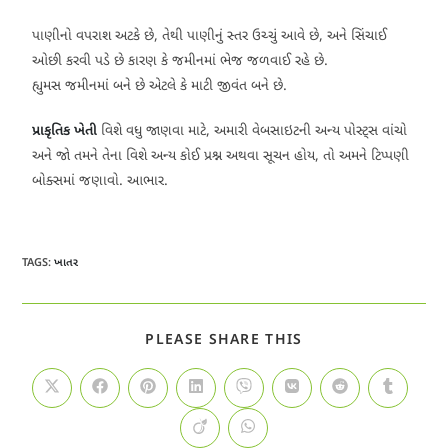
પાણીનો વપરાશ અટકે છે, તેથી પાણીનું સ્તર ઉચ્ચું આવે છે, અને સિંચાઈ
ઓછી કરવી પડે છે કારણ કે જમીનમાં ભેજ જળવાઈ રહે છે.
હ્યુમસ જમીનમાં બને છે એટલે કે માટી જીવંત બને છે.
પ્રાકૃતિક ખેતી
વિશે વધુ જાણવા માટે, અમારી વેબસાઇટની અન્ય પોસ્ટ્સ વાંચો
અને જો તમને તેના વિશે અન્ય કોઈ પ્રશ્ન અથવા સૂચન હોય, તો અમને ટિપ્પણી
બોક્સમાં જણાવો. આભાર.
TAGS
:
ખાતર
PLEASE SHARE THIS